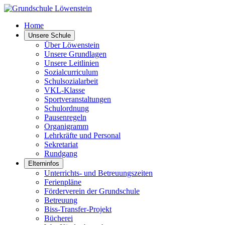
Home
Unsere Schule
Über Löwenstein
Unsere Grundlagen
Unsere Leitlinien
Sozialcurriculum
Schulsozialarbeit
VKL-Klasse
Sportveranstaltungen
Schulordnung
Pausenregeln
Organigramm
Lehrkräfte und Personal
Sekretariat
Rundgang
Elterninfos
Unterrichts- und Betreuungszeiten
Ferienpläne
Förderverein der Grundschule
Betreuung
Biss-Transfer-Projekt
Bücherei