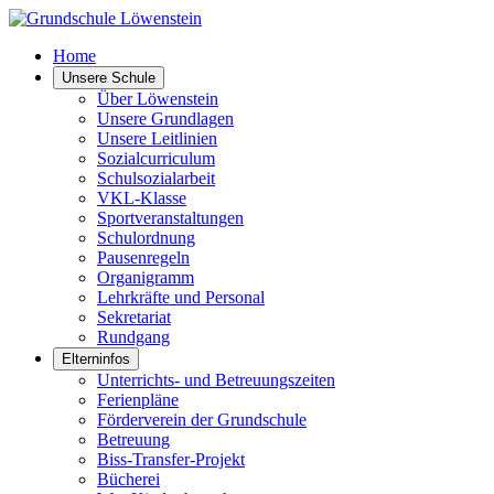
Home
Unsere Schule
Über Löwenstein
Unsere Grundlagen
Unsere Leitlinien
Sozialcurriculum
Schulsozialarbeit
VKL-Klasse
Sportveranstaltungen
Schulordnung
Pausenregeln
Organigramm
Lehrkräfte und Personal
Sekretariat
Rundgang
Elterninfos
Unterrichts- und Betreuungszeiten
Ferienpläne
Förderverein der Grundschule
Betreuung
Biss-Transfer-Projekt
Bücherei